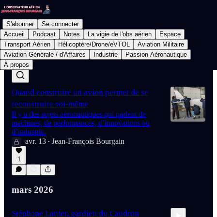
S'abonner
Se connecter
Accueil
Podcast
Notes
La vigie de l'obs aérien
Espace
Transport Aérien
Hélicoptère/Drone/eVTOL
Aviation Militaire
Aviation Générale / d'Affaires
Industrie
Passion Aéronautique
Dernier
meilleur
À propos
Quand construire un avion permet de se
reconstruire soi-même
Il y a des sujets aéronautiques qui parlent de
machines, de performances, d’innovations ou
d’industrie.
avr. 13
Jean-François Bourgain
•
1
mars 2026
Stéphane Lanter, gardien du Caudron