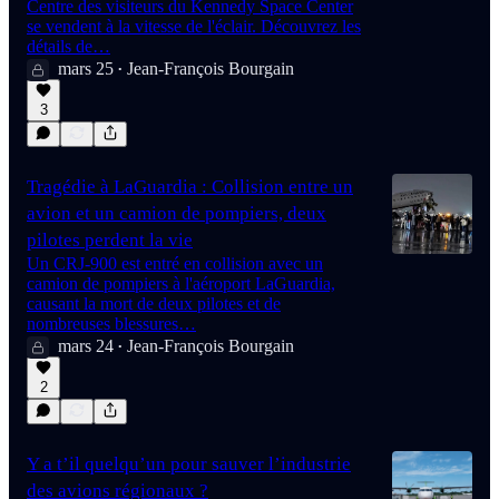
Centre des visiteurs du Kennedy Space Center
se vendent à la vitesse de l'éclair. Découvrez les
détails de…
mars 25
Jean-François Bourgain
•
3
Tragédie à LaGuardia : Collision entre un
avion et un camion de pompiers, deux
pilotes perdent la vie
Un CRJ-900 est entré en collision avec un
camion de pompiers à l'aéroport LaGuardia,
causant la mort de deux pilotes et de
nombreuses blessures…
mars 24
Jean-François Bourgain
•
2
Y a t’il quelqu’un pour sauver l’industrie
des avions régionaux ?