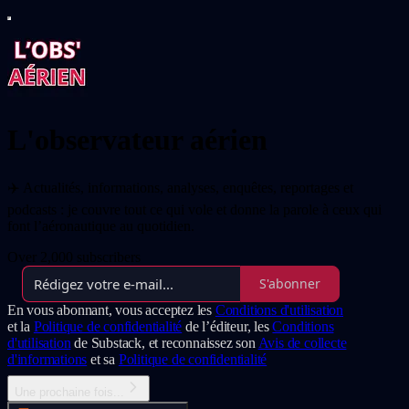
L'observateur aérien
✈️ Actualités, informations, analyses, enquêtes, reportages et
podcasts : je couvre tout ce qui vole et donne la parole à ceux qui
font l’aéronautique au quotidien.
Over 2,000 subscribers
S'abonner
En vous abonnant, vous acceptez les
Conditions d'utilisation
et la
Politique de confidentialité
de l’éditeur, les
Conditions
d'utilisation
de Substack, et reconnaissez son
Avis de collecte
d'informations
et sa
Politique de confidentialité
Une prochaine fois...