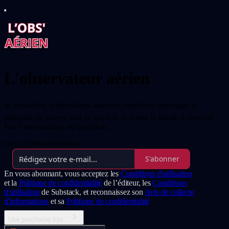
L'observateur aérien
✈️ Actualités, informations, analyses, enquêtes, reportages et
podcasts : je couvre tout ce qui vole et donne la parole à ceux qui
font l’aéronautique au quotidien.
Over 2,000 subscribers
S'abonner
En vous abonnant, vous acceptez les
Conditions d'utilisation
et la
Politique de confidentialité
de l’éditeur, les
Conditions
d'utilisation
de Substack, et reconnaissez son
Avis de collecte
d'informations
et sa
Politique de confidentialité
Une prochaine fois...