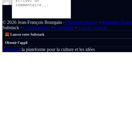
© 2026 Jean-François Bourgain
·
Publisher Privacy
∙
Publisher Terms
Substack
·
Confidentialité
∙
Conditions
∙
Avis de collecte
Lancez votre Substack
Obtenir l’appli
Substack
: la plateforme pour la culture et les idées