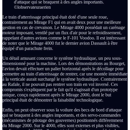
d'attaque qui se braquent à des angles importants.
©lobservateuraerien
Le train d'atterrissage principal était doté d'une seule roue,
contrairement au Mirage F1 qui en avait deux pour une meilleure
gestion en cas de crevaison. Le Mirage 4000 possédait un carénage
moteur imposant, ventilé par un flux d'air pour le refroidissement,
rappelant d'autres avions comme le F-101 Voodoo. Il est intéressant
de noter que le Mirage 4000 fut le dernier avion Dassault à être
équipé d'un parachute frein.
Un détail amusant concerne le système hydraulique, un peu sous-
dimensionné pour la machine. Lors des démonstrations au Bourget,
l'avion devait effectuer un palier horizontal après le décollage pour
permettre au train d'atterrissage de rentrer, car une montée immédiate
à la verticale aurait surchargé le système hydraulique. Contrairement
au Rafale, il ne pouvait pas rentrer son train en vol inversé. Ces
compromis s'expliquent par le fait qu'il s'agissait d'un prototype
unique, conçu rapidement après le Mirage 2000, dont le but
principal était de démontrer la faisabilité technologique.
Enfin, on peut observer sous la voilure des becs de bord d'attaque
qui se braquent à des angles importants, et des servo-commandes
(mécanismes de pilotage des gouvernes) positionnés différemment
du Mirage 2000. Sur le 4000, elles sont externes et plus visibles,