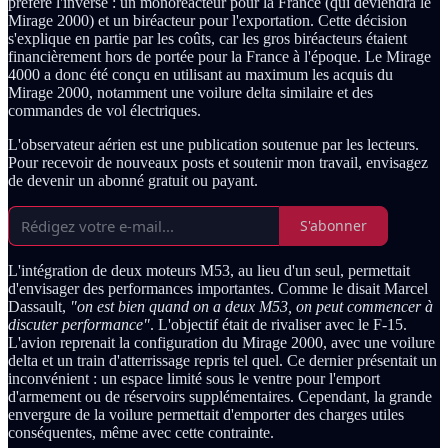
préféré l'inverse : un monoréacteur pour la France (qui deviendra le
Mirage 2000) et un biréacteur pour l'exportation. Cette décision
s'explique en partie par les coûts, car les gros biréacteurs étaient
financièrement hors de portée pour la France à l'époque. Le Mirage
4000 a donc été conçu en utilisant au maximum les acquis du
Mirage 2000, notamment une voilure delta similaire et des
commandes de vol électriques.
L'observateur aérien est une publication soutenue par les lecteurs.
Pour recevoir de nouveaux posts et soutenir mon travail, envisagez
de devenir un abonné gratuit ou payant.
S'abonner
L'intégration de deux moteurs M53, au lieu d'un seul, permettait
d'envisager des performances importantes. Comme le disait Marcel
Dassault,
"on est bien quand on a deux M53, on peut commencer à
discuter performance"
. L'objectif était de rivaliser avec le F-15.
L'avion reprenait la configuration du Mirage 2000, avec une voilure
delta et un train d'atterrissage repris tel quel. Ce dernier présentait un
inconvénient : un espace limité sous le ventre pour l'emport
d'armement ou de réservoirs supplémentaires. Cependant, la grande
envergure de la voilure permettait d'emporter des charges utiles
conséquentes, même avec cette contrainte.